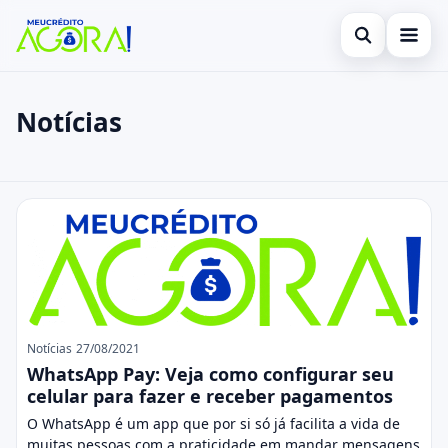
Abrir busca
Início
Notícias
Buscar no site
Cartão de Crédito
×
Buscar por:
Empréstimo
Notícias
Pressione Enter para buscar ou ESC para fechar.
Finanças
Legal
Notícias
27/08/2021
WhatsApp Pay: Veja como configurar seu
celular para fazer e receber pagamentos
O WhatsApp é um app que por si só já facilita a vida de
muitas pessoas com a praticidade em mandar mensagens