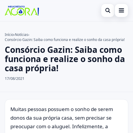
Abrir busca
Início
Início
›
Notícias
›
Consórcio Gazin: Saiba como funciona e realize o sonho da casa própria!
Buscar no site
Cartão de Crédito
×
Consórcio Gazin: Saiba como
Buscar por:
Empréstimo
funciona e realize o sonho da
casa própria!
Pressione Enter para buscar ou ESC para fechar.
Finanças
17/08/2021
Legal
Muitas pessoas possuem o sonho de serem
donos da sua própria casa, sem precisar se
preocupar com o aluguel. Infelizmente, a