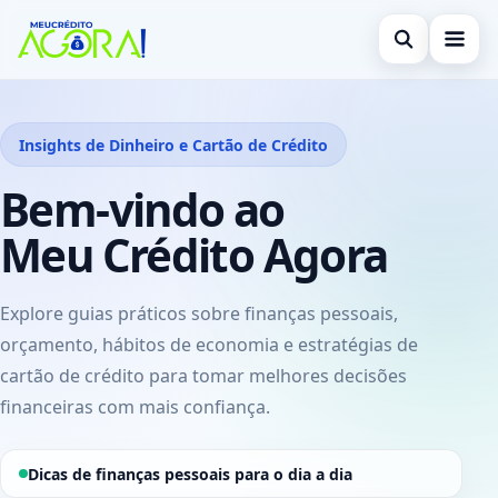
Abrir busca
Início
Insights de Dinheiro e Cartão de Crédito
Buscar no site
Cartão de Crédito
×
Bem-vindo ao
Buscar por:
Empréstimo
Meu Crédito Agora
Pressione Enter para buscar ou ESC para fechar.
Finanças
Legal
Explore guias práticos sobre finanças pessoais,
orçamento, hábitos de economia e estratégias de
cartão de crédito para tomar melhores decisões
financeiras com mais confiança.
Dicas de finanças pessoais para o dia a dia