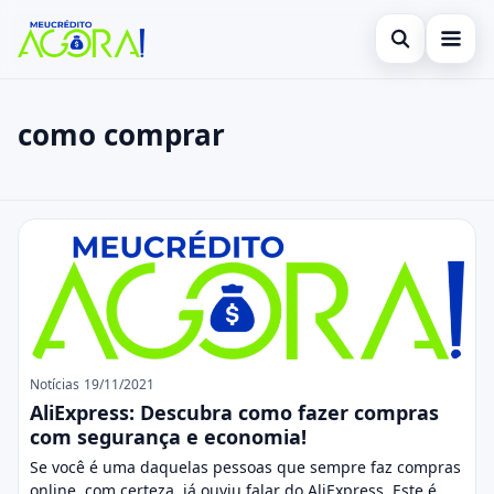
Abrir busca
Início
como comprar
Buscar no site
Cartão de Crédito
×
Buscar por:
Empréstimo
como comprar
Pressione Enter para buscar ou ESC para fechar.
Finanças
Legal
Notícias
19/11/2021
AliExpress: Descubra como fazer compras
com segurança e economia!
Se você é uma daquelas pessoas que sempre faz compras
online, com certeza, já ouviu falar do AliExpress. Este é