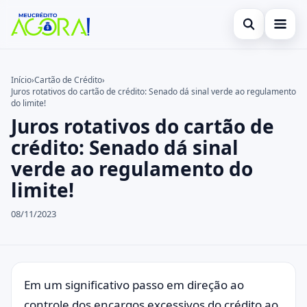
Abrir busca
Início
Início
›
Cartão de Crédito
›
Juros rotativos do cartão de crédito: Senado dá sinal verde ao regulamento
Buscar no site
Cartão de Crédito
×
do limite!
Juros rotativos do cartão de
Buscar por:
Empréstimo
crédito: Senado dá sinal
Pressione Enter para buscar ou ESC para fechar.
Finanças
verde ao regulamento do
limite!
Legal
08/11/2023
Em um significativo passo em direção ao
controle dos encargos excessivos do crédito ao