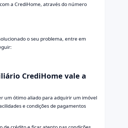
e com a CrediHome, através do número
solucionado o seu problema, entre em
guir:
liário CrediHome vale a
r um ótimo aliado para adquirir um imóvel
 facilidades e condições de pagamentos
 de crédito e ficar atento nas condições