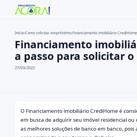
Início
›
Como solicitar empréstimo
›
Financiamento imobiliário CrediHome:
Financiamento imobiliá
Buscar no site
Buscar por:
a passo para solicitar 
Pressione Enter para buscar ou ESC para fechar.
27/03/2022
O Financiamento imobiliário CrediHome é cons
em busca de adquirir seu imóvel residencial ou
as melhores soluções de banco em banco, pois a