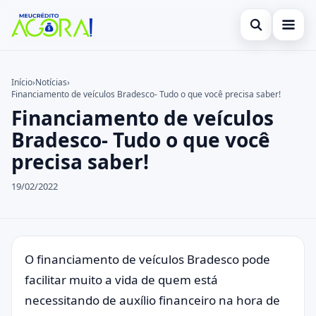
Abrir busca
Início
Início
›
Notícias
›
Financiamento de veículos Bradesco- Tudo o que você precisa saber!
Buscar no site
Cartão de Crédito
×
Financiamento de veículos
Buscar por:
Empréstimo
Bradesco- Tudo o que você
precisa saber!
Pressione Enter para buscar ou ESC para fechar.
Finanças
19/02/2022
Legal
O financiamento de veículos Bradesco pode
facilitar muito a vida de quem está
necessitando de auxílio financeiro na hora de