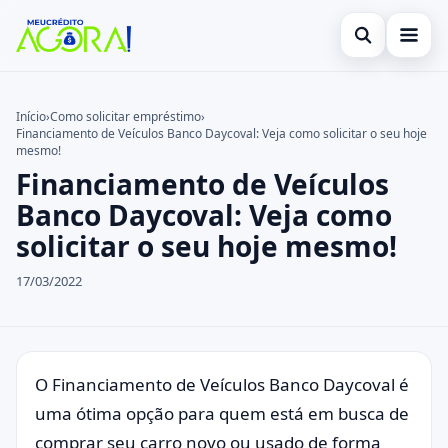
Abrir busca
Início
Início
›
Como solicitar empréstimo
›
Financiamento de Veículos Banco Daycoval: Veja como solicitar o seu hoje
Buscar no site
Cartão de Crédito
×
mesmo!
Financiamento de Veículos
Buscar por:
Empréstimo
Banco Daycoval: Veja como
Pressione Enter para buscar ou ESC para fechar.
Finanças
solicitar o seu hoje mesmo!
Legal
17/03/2022
O Financiamento de Veículos Banco Daycoval é
uma ótima opção para quem está em busca de
comprar seu carro novo ou usado de forma