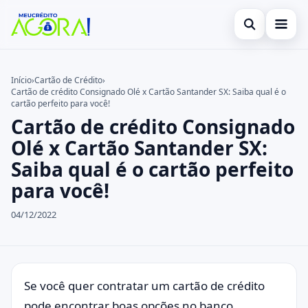
Abrir busca
Início
Início
›
Cartão de Crédito
›
Cartão de crédito Consignado Olé x Cartão Santander SX: Saiba qual é o
Buscar no site
Cartão de Crédito
×
cartão perfeito para você!
Cartão de crédito Consignado
Buscar por:
Empréstimo
Olé x Cartão Santander SX:
Pressione Enter para buscar ou ESC para fechar.
Finanças
Saiba qual é o cartão perfeito
para você!
Legal
04/12/2022
Se você quer contratar um cartão de crédito
pode encontrar boas opções no banco