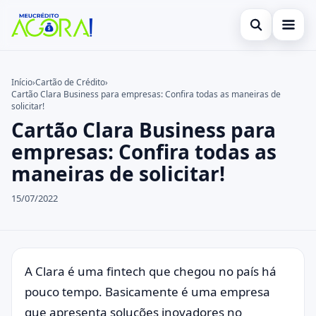
Abrir busca
Início
Início
›
Cartão de Crédito
›
Cartão Clara Business para empresas: Confira todas as maneiras de
Buscar no site
Cartão de Crédito
×
solicitar!
Cartão Clara Business para
Buscar por:
Empréstimo
empresas: Confira todas as
Pressione Enter para buscar ou ESC para fechar.
Finanças
maneiras de solicitar!
Legal
15/07/2022
A Clara é uma fintech que chegou no país há
pouco tempo. Basicamente é uma empresa
que apresenta soluções inovadores no