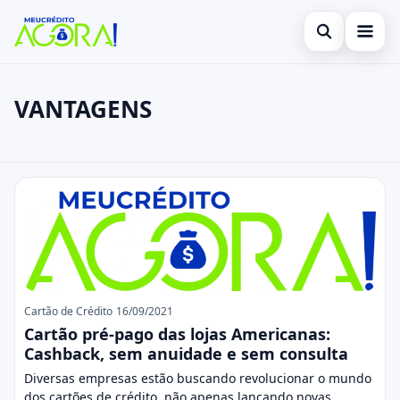
Abrir busca
Início
VANTAGENS
Buscar no site
Cartão de Crédito
×
Buscar por:
Empréstimo
VANTAGENS
Pressione Enter para buscar ou ESC para fechar.
Finanças
Legal
Cartão de Crédito
16/09/2021
Cartão pré-pago das lojas Americanas:
Cashback, sem anuidade e sem consulta
Diversas empresas estão buscando revolucionar o mundo
dos cartões de crédito, não apenas lançando novas