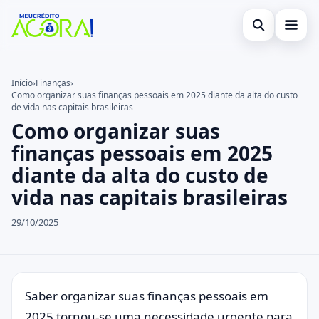
Abrir busca
Início
Início
›
Finanças
›
Como organizar suas finanças pessoais em 2025 diante da alta do custo
Buscar no site
Cartão de Crédito
×
de vida nas capitais brasileiras
Como organizar suas
Buscar por:
Empréstimo
finanças pessoais em 2025
Pressione Enter para buscar ou ESC para fechar.
Finanças
diante da alta do custo de
vida nas capitais brasileiras
Legal
29/10/2025
Saber organizar suas finanças pessoais em
2025 tornou-se uma necessidade urgente para