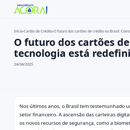
Início
›
Cartão de Crédito
›
O futuro dos cartões de crédito no Brasil: Com
O futuro dos cartões de
Buscar no site
Buscar por:
tecnologia está redefi
Pressione Enter para buscar ou ESC para fechar.
24/04/2025
Nos últimos anos, o Brasil tem testemunhado u
setor financeiro. A ascensão das carteiras digitai
os novos recursos de segurança, como a biome