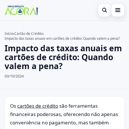
Abrir busca
Início
Início
›
Cartão de Crédito
›
Impacto das taxas anuais em cartões de crédito: Quando valem a pena?
Buscar no site
Cartão de Crédito
×
Impacto das taxas anuais em
Buscar por:
Empréstimo
cartões de crédito: Quando
valem a pena?
Pressione Enter para buscar ou ESC para fechar.
Finanças
03/10/2024
Legal
Os
cartões de crédito
são ferramentas
financeiras poderosas, oferecendo não apenas
conveniência no pagamento, mas também