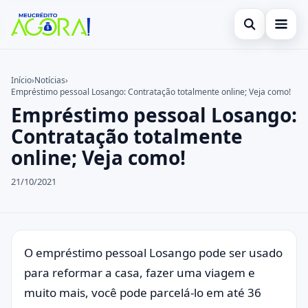
Abrir busca
Início
Início
›
Notícias
›
Empréstimo pessoal Losango: Contratação totalmente online; Veja como!
Buscar no site
Cartão de Crédito
×
Empréstimo pessoal Losango:
Buscar por:
Empréstimo
Contratação totalmente
online; Veja como!
Pressione Enter para buscar ou ESC para fechar.
Finanças
21/10/2021
Legal
O empréstimo pessoal Losango pode ser usado
para reformar a casa, fazer uma viagem e
muito mais, você pode parcelá-lo em até 36