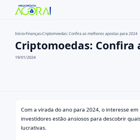
Início
›
Finanças
›
Criptomoedas: Confira as melhores apostas para 2024
Criptomoedas: Confira 
Buscar no site
Buscar por:
19/01/2024
Pressione Enter para buscar ou ESC para fechar.
Com a virada do ano para 2024, o interesse em 
investidores estão ansiosos para descobrir quai
lucrativas.