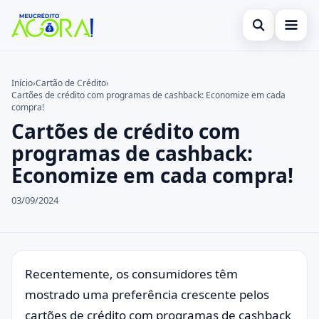
Abrir busca
Início
Início
›
Cartão de Crédito
›
Cartões de crédito com programas de cashback: Economize em cada
Buscar no site
Cartão de Crédito
×
compra!
Cartões de crédito com
Buscar por:
Empréstimo
programas de cashback:
Pressione Enter para buscar ou ESC para fechar.
Finanças
Economize em cada compra!
Legal
03/09/2024
Recentemente, os consumidores têm
mostrado uma preferência crescente pelos
cartões de crédito com programas de cashback