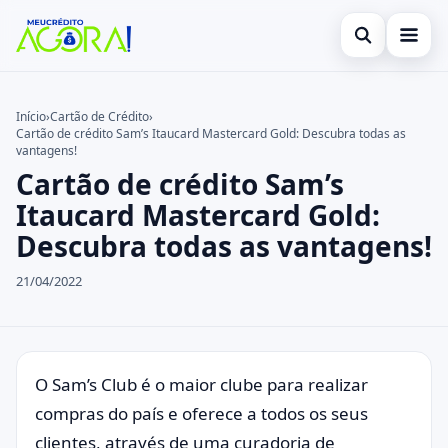
Abrir busca
Início
Início
›
Cartão de Crédito
›
Cartão de crédito Sam’s Itaucard Mastercard Gold: Descubra todas as
Buscar no site
Cartão de Crédito
×
vantagens!
Cartão de crédito Sam’s
Buscar por:
Empréstimo
Itaucard Mastercard Gold:
Pressione Enter para buscar ou ESC para fechar.
Finanças
Descubra todas as vantagens!
Legal
21/04/2022
O Sam’s Club é o maior clube para realizar
compras do país e oferece a todos os seus
clientes, através de uma curadoria de