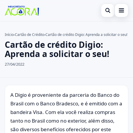
Abrir busca
Início
Início
›
Cartão de Crédito
›
Cartão de crédito Digio: Aprenda a solicitar o seu!
Cartão de crédito Digio:
Buscar no site
Cartão de Crédito
×
Aprenda a solicitar o seu!
Buscar por:
Empréstimo
27/04/2022
Pressione Enter para buscar ou ESC para fechar.
Finanças
Legal
A Digio é proveniente da parceria do Banco do
Brasil com o Banco Bradesco, e é emitido com a
bandeira Visa. Com ela você realiza compras
tanto no Brasil como no exterior, além disso,
são diversos benefícios oferecidos por este