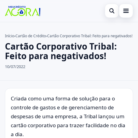
Abrir busca
Início
Início
›
Cartão de Crédito
›
Cartão Corporativo Tribal: Feito para negativados!
Cartão Corporativo Tribal:
Buscar no site
Cartão de Crédito
×
Feito para negativados!
Buscar por:
Empréstimo
10/07/2022
Pressione Enter para buscar ou ESC para fechar.
Finanças
Legal
Criada como uma forma de solução para o
controle de gastos e de gerenciamento de
despesas de uma empresa, a Tribal lançou um
cartão corporativo para trazer facilidade no dia
a dia.