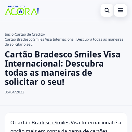
Abrir busca
Início
Início
›
Cartão de Crédito
›
Cartão Bradesco Smiles Visa Internacional: Descubra todas as maneiras
Buscar no site
Cartão de Crédito
×
de solicitar o seu!
Cartão Bradesco Smiles Visa
Buscar por:
Empréstimo
Internacional: Descubra
Pressione Enter para buscar ou ESC para fechar.
Finanças
todas as maneiras de
solicitar o seu!
Legal
05/04/2022
O cartão
Bradesco Smiles
Visa Internacional é a
opção mais em conta da gama de cartões