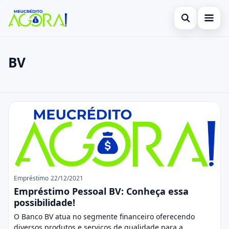
Abrir busca
Início
BV
Buscar no site
Cartão de Crédito
×
Buscar por:
Empréstimo
BV
Pressione Enter para buscar ou ESC para fechar.
Finanças
Legal
Empréstimo
22/12/2021
Empréstimo Pessoal BV: Conheça essa
possibilidade!
O Banco BV atua no segmente financeiro oferecendo
diversos produtos e serviços de qualidade para a