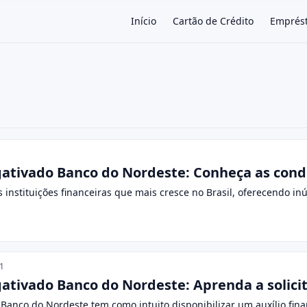
Início
Cartão de Crédito
Emprés
×
tivado Banco do Nordeste: Conheça as condi
instituições financeiras que mais cresce no Brasil, oferecendo i
1
tivado Banco do Nordeste: Aprenda a solicit
anco do Nordeste tem como intuito disponibilizar um auxílio fina