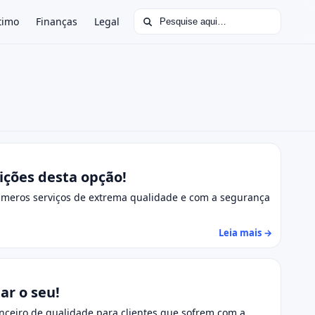
Buscar por:
timo
Finanças
Legal
ções desta opção!
números serviços de extrema qualidade e com a segurança
Leia mais →
ar o seu!
nceiro de qualidade para clientes que sofrem com a