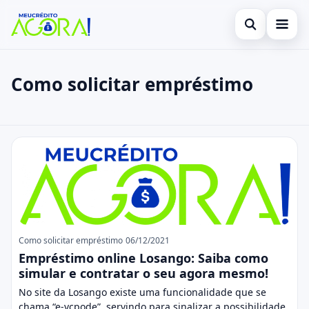
Abrir busca
Início
Como solicitar empréstimo
Buscar no site
Cartão de Crédito
×
Buscar por:
Empréstimo
Como solicitar empréstimo
Pressione Enter para buscar ou ESC para fechar.
Finanças
Legal
Como solicitar empréstimo
06/12/2021
Empréstimo online Losango: Saiba como
simular e contratar o seu agora mesmo!
No site da Losango existe uma funcionalidade que se
chama “e-vcpode”, servindo para sinalizar a possibilidade